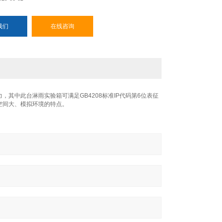
我们
在线咨询
力，其中此台
淋雨实验箱可满足GB4208标准IP代码第6位表征
试验空间大、模拟环境的特点。