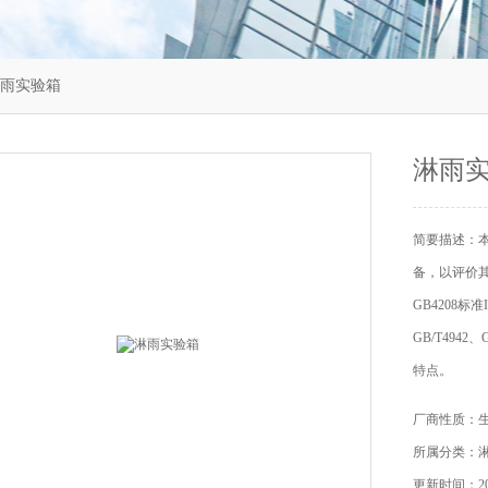
淋雨实验箱
淋雨
简要描述：
备，以评价其
GB4208
GB/T494
特点。
厂商性质：
所属分类：
更新时间：202