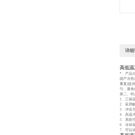
详细
高低温
*、产品
国产冷热
重复)提
匀，避免
第二、特
1. 三
2. 采
3. 冲
4. 高温
5. 系
6. 冷
7. 可以