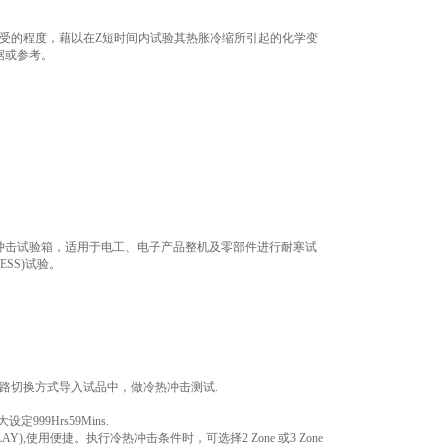
受的程度，藉以在Z短时间内试验其热胀冷缩所引起的化学变
据或参考。
冲击试验箱，适用于电工、电子产品整机及零部件进行耐寒试
SS)试验。
路切换方式导入试品中，做冷热冲击测试.
99Hrs59Mins.
AY),使用便捷。执行冷热冲击条件时，可选择2 Zone 或3 Zone