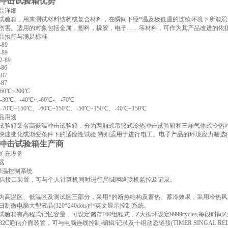
冲击试验箱优势
品详细
试验箱，用来测试材料结构或复合材料，在瞬间下经*温及极低温的连续环境下所能忍
伤害。适用的对象包括金属，塑料，橡胶，电子……等材料，可作为其产品改进的依
品执行与满足标准
-89
-89
2-89
-86
-87
-87
0℃~200℃
30℃、-40℃~,-60℃-、-70℃
70℃~150℃、-60℃~150℃、-50℃~150℃、-40℃~150℃
品用途
试验箱又名高低温冲击试验箱，分为两厢式吊篮式冷热冲击试验箱和三厢气体式冷热
快速变化或渐变条件下的适应性试验.特别适用于进行电工、电子产品的环境应力筛选(E
冲击试验箱生产商
扩充设备
器
速降温控制系统
32通信接口装置，可与个人计算机同时进行局域网络联机监控及记录。
为高温区、低温区及测试区三部分，采用*的断热结构及蓄热、蓄冷效果，采用冷热风
制微电脑大型液晶(320*240dots)中英文显示控制系统。
验箱有高程式记忆容量，可设定储存100组程式，Z大循环设定9999cycles,每段时间Z大设定9
232C通信介面装置，可与电脑连线控制/编辑/记录及十组动态链接(TIMER SINGAL REL