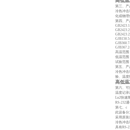
高低温
第三、产
冷热冲击
化或物理
第四、产
GB2423.1
GB2423.2
GB2423.2
GJB150.5
GJB360.7
GJB367.2
高温范围 6
低温范围 -
试验范围 -
第五、产
冷热冲击
验、温度
高低温
第六、可
温度记录
Ln2快
RS-2
第七、c
此设备分
采用原装日
冷热冲击试
具有RS-