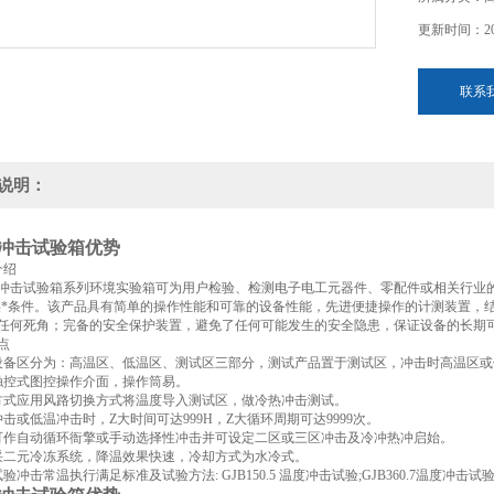
更新时间：202
联系
说明：
冲击试验箱优势
介绍
冲击试验箱系列环境实验箱可为用户检验、检测电子电工元器件、零配件或相关行业的
供*条件。该产品具有简单的操作性能和可靠的设备性能，先进便捷操作的计测装置，
任何死角；完备的安全保护装置，避免了任何可能发生的安全隐患，保证设备的长期可
点
箱设备区分为：高温区、低温区、测试区三部分，测试产品置于测试区，冲击时高温区或
用触控式图控操作介面，操作筒易。
击方式应用风路切换方式将温度导入测试区，做冷热冲击测试。
冲击或低温冲击时，Z大时间可达999H，Z大循环周期可达9999次。
统可作自动循环衙擎或手动选择性冲击并可设定二区或三区冲击及冷冲热冲启始。
却采二元冷冻系统，降温效果快速，冷却方式为水冷式。
试验冲击常温执行满足标准及试验方法: GJB150.5 温度冲击试验;GJB360.7温度冲击试验;G