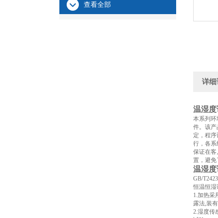
查看全部
详细
温湿度
本系列环
件。该产
定，程序
行，各系
保证在客
置，避免
温湿度
GB/T2
恒温恒湿
1.加热
露法,装
2.湿度