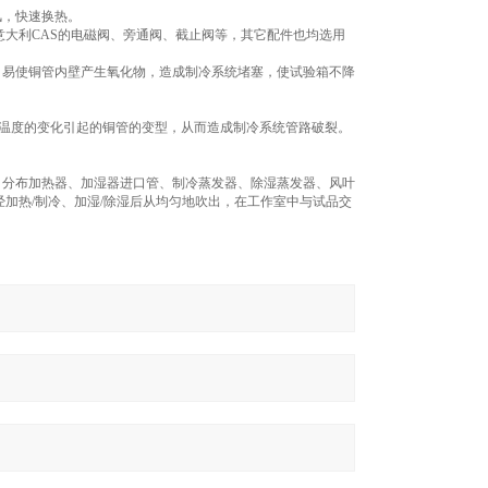
风，快速换热。
意大利CAS的电磁阀、旁通阀、截止阀等，其它配件也均选用
，易使铜管内壁产生氧化物，造成制冷系统堵塞，使试验箱不降
和温度的变化引起的铜管的变型，从而造成制冷系统管路破裂。
，分布加热器、加湿器进口管、制冷蒸发器、除湿蒸发器、风叶
加热/制冷、加湿/除湿后从均匀地吹出，在工作室中与试品交