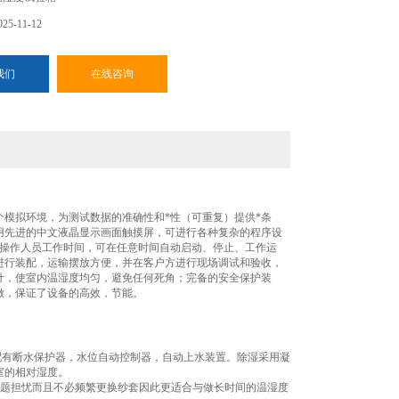
5-11-12
我们
在线咨询
模拟环境，为测试数据的准确性和*性（可重复）提供*条
用先进的中文液晶显示画面触摸屏，可进行各种复杂的程序设
轻操作人员工作时间，可在任意时间自动启动、停止、工作运
进行装配，运输摆放方便，并在客户方进行现场调试和验收，
计，使室内温湿度均匀，避免任何死角；完备的安全保护装
做，保证了设备的高效，节能。
配有断水保护器，水位自动控制器，自动上水装置。除湿采用凝
室的相对湿度。
问题担忧而且不必频繁更换纱套因此更适合与做长时间的温湿度