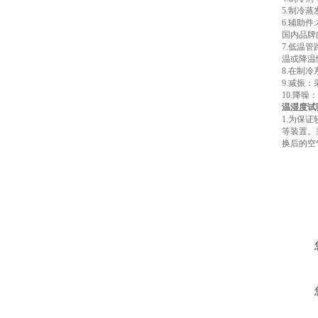
5.制冷
6.辅助
国内品牌
7.低温
温或降温
8.在制
9.减振
10.降
温湿度试
1.为保
等装置。
换后的空