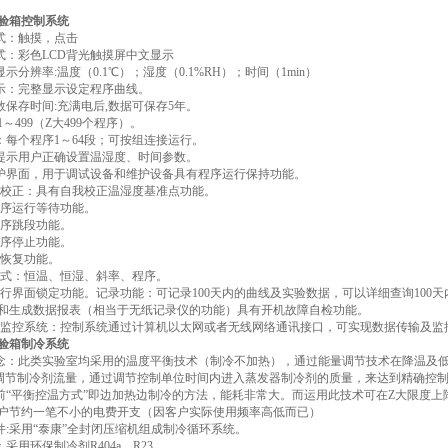
验箱控制系统
方式：触摸，点击
方式：彩色LCD背光触摸屏中文显示
显示分辨率:温度（0.1℃）；湿度（0.1%RH）；时间（1min）
显示：完整显示设定程序曲线。
参数保存时间:充满电后,数据可保存5年。
:1～499（Z大499个程序）。
段：每个程序1～64段；可按组连接运行。
动提示用户正确设置温湿度、时间参数。
维护界面，用于调试设备和维护设备具有程序运行保持功能。
湿度校正：具有自我校正温湿度基准点功能。
有程序运行等待功能。
有程序跳段功能。
有程序停止功能。
电恢复功能。
制模式：恒温、恒湿、斜率、程序。
有运行界面锁定功能。记录功能：可记录100天内的曲线及实验数据，可以详细查询100天
和生成数据报表（相当于无纸记录仪的功能）具有开机故障自检功能。
算机监控系统：控制系统通过计算机以太网或者无线网络通讯接口，可实现数据传输及
验箱制冷系统
理念：此类实验室均采用的温度平衡技术（制冷不加热），通过能量调节技术在降温及
制调节制冷剂流量，通过调节控制单位时间内进入蒸发器制冷剂的质量，来达到精确控
以前“平衡控温方式”即边加热边制冷的方法，能耗非常大。而运用此技术可在Z大限度
户节约一笔不小的电费开支（因客户实际使用频率高低而已）
硬件:采用“泰康”全封闭压缩机组成制冷循环系统。
：采用环保制冷剂R404a，R23。