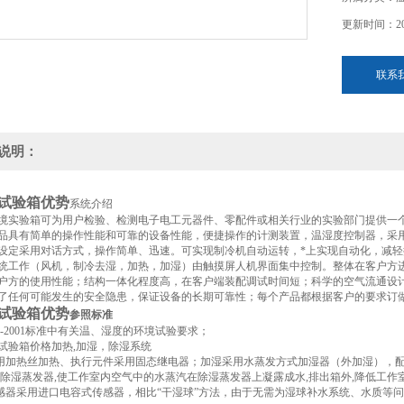
更新时间：202
联系
说明：
试验箱优势
系统介绍
境实验箱可为用户检验、检测电子电工元器件、零配件或相关行业的实验部门提供一个
品具有简单的操作性能和可靠的设备性能，便捷操作的计测装置，温湿度控制器，采
设定采用对话方式，操作简单、迅速。可实现制冷机自动运转，*上实现自动化，减
统工作（风机，制冷去湿，加热，加湿）由触摸屏人机界面集中控制。整体在客户方
户方的使用性能；结构一体化程度高，在客户端装配调试时间短；科学的空气流通设
了任何可能发生的安全隐患，保证设备的长期可靠性；每个产品都根据客户的要求订
试验箱优势
参照标准
423-2001标准中有关温、湿度的环境试验要求；
试验箱价格加热,加湿，除湿系统
采用加热丝加热、执行元件采用固态继电器；加湿采用水蒸发方式加湿器（外加湿），
有除湿蒸发器,使工作室内空气中的水蒸汽在除湿蒸发器上凝露成水,排出箱外,降低工作
传感器采用进口电容式传感器，相比“干湿球”方法，由于无需为湿球补水系统、水质等