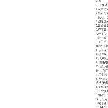
试验。
温湿度试
1.设置
2.显示
3.设定、
4.图形
5.设置
6.程序数
7.程序
8.能自
9.有的
10.温
11.具
12.具
13.具
14.有断
15.控
16.具
记录曲线
17.计
温湿度试
1.系统
PID控
2.相对
内可为用
3.制冷
4.制冷剂