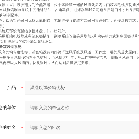
蒸发器：采用波纹翅片制冷蒸发器，位于试验箱一端的风道夹层内，由鼓风电机强制通
件:本试验箱制冷系统中其他辅助件，如电磁阀、过滤器等我公司也采用进口件；如采用
的制冷配件。
管路：低温管路采用优质无氧铜管、充氮焊接（传统方式采用普通铜管，直接焊接方式
慢）
冷系统底部设有凝结水接水盘，并排出箱外。
：采用压缩机胶垫或弹簧减振措施；制冷系统管路采用增加R和弯头的方式避免因振动
噪：采用波浪状的特种消音海绵吸音。
验箱风道系统
证较高的均匀度指标，试验箱设有内部循环送风系统及风道。工作室一端的风道夹层内
采用多台风机使箱内空气循环，当风机运行时，将工作室中空气从下部吸入风道内，经
气再被吸入风道内，反复循环，从而达到温度设定要求。
产品：
您的单位：
您的姓名：