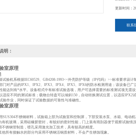
更新时间：202
联系
说明：
验室原理
述
级试验机系根据IEC60529、GB4208-1993<<外壳防护等级（IP代码）>>标
部门对产品的IPX1、IPX2、IPX3、IPX4、IPX5、IPX6的防水检测用途；该
性能达到有*水平。设备程式中有标准试验选项，用户可选择需要的标准测试项无需
以适应不同的测试标准；载物台转盘可以倾斜150，自动转换测试位置，以适应IPX2
试验作业，同时保证了试验数据的可靠性与准确性。
验室原理
体采用SUS304不锈钢材料，试验箱上部为试验室和控制屏，下部安装水泵、水箱、电动
门为有机玻璃，采用硅橡胶密封，有较好的密封性能，门上装有雨刮器便于观察试验情
采用不锈钢管制造，喷孔采用激光加工技术，具有较高的精度。
室其他所有接触水的部分均采用不锈钢活铜质材料，不会产生锈蚀现象。