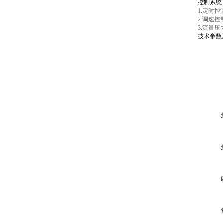
控制系统
1.定时
2.调速
3.流量
技术参数