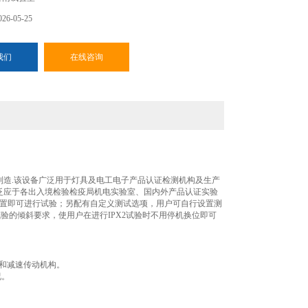
6-05-25
我们
在线咨询
准要求设计制造.该设备广泛用于灯具及电工电子产品认证检测机构及生产
设备已广泛应于各出入境检验检疫局机电实验室、国内外产品认证实验
设置即可进行试验；另配有自定义测试选项，用户可自行设置测
试验的倾斜要求，使用户在进行IPX2试验时不用停机换位即可
机和减速传动机构。
况。