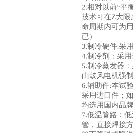
2.相对以前“
技术可在Z大限
命周期内可为
已）
3.制冷硬件:
4.制冷剂：采用
5.制冷蒸发器
由鼓风电机强
6.辅助件:本
采用进口件；如
均选用国内品
7.低温管路：
管，直接焊接