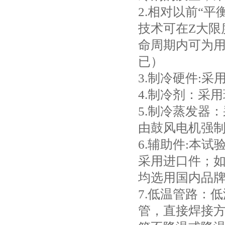
2.相对以前“
技术可在Z大限
命周期内可为
已）
3.制冷硬件:
4.制冷剂：采用
5.制冷蒸发器
由鼓风电机强
6.辅助件:本
采用进口件；如
均选用国内品
7.低温管路：
管，直接焊接