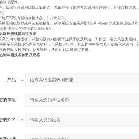
的制冷配件。
管路：低温管路采用优质无氧铜管、充氮焊接（传统方式采用普通铜管，直接焊接方式
慢）
冷系统底部设有凝结水接水盘，并排出箱外。
：采用压缩机胶垫或弹簧减振措施；制冷系统管路采用增加R和弯头的方式避免因振动
噪：采用波浪状的特种消音海绵吸音。
温湿热测试箱风道系统
证较高的均匀度指标，试验箱设有内部循环送风系统及风道。工作室一端的风道夹层内
采用多台风机使箱内空气循环，当风机运行时，将工作室中空气从下部吸入风道内，经
气再被吸入风道内，反复循环，从而达到温度设定要求。
热测试箱
技术参数及规格
产品：
您的单位：
您的姓名：