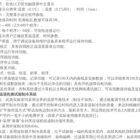
方式：彩色LCD背光触摸屏中文显示
显示分辨率:温度（0.1℃）；湿度（0.1%RH）；时间（1min）
显示：完整显示设定程序曲线。
参数保存时间:充满电后,数据可保存5年。
:1～499（Z大499个程序）。
段：每个程序1～64段；可按组连接运行。
动提示用户正确设置温湿度、时间参数。
维护界面，用于调试设备和维护设备具有程序运行保持功能。
湿度校正：具有自我校正温湿度基准点功能。
有程序运行等待功能。
有程序跳段功能。
有程序停止功能。
电恢复功能。
制模式：恒温、恒湿、斜率、程序。
有运行界面锁定功能。记录功能：可记录100天内的曲线及实验数据，可以详细查询100天
和生成数据报表（相当于无纸记录仪的功能）具有开机故障自检功能。
算机监控系统：控制系统通过计算机以太网或者无线网络通讯接口，可实现数据传输及
温湿热测试箱制冷系统
理念：此类实验室均采用业界的温度平衡技术（制冷不加热），通过能量调节技术在降
控制调节制冷剂流量，通过调节控制单位时间内进入蒸发器制冷剂的质量，来达到精确
以前“平衡控温方式”即边加热边制冷的方法，能耗非常大。而运用此技术可在Z大限度
户节约一笔不小的电费开支（因客户实际使用频率高低而已）
硬件:采用“泰康”全封闭压缩机组成制冷循环系统。
：采用环保制冷剂R404a。
蒸发器：采用波纹翅片制冷蒸发器，位于试验箱一端的风道夹层内，由鼓风电机强制通
件:本试验箱制冷系统中其他辅助件，如电磁阀、过滤器等我公司也采用进口件；如采用