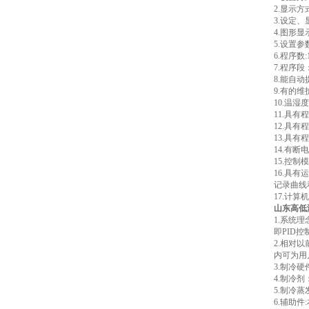
2.显示
3.设定、
4.图形
5.设置
6.程序数
7.程序
8.能自
9.有的
10.温
11.具
12.具
13.具
14.有断
15.控
16.具
记录曲线
17.计
山东高低
1.系统
即PID
2.相对
内可为用
3.制冷
4.制冷剂
5.制冷
6.辅助