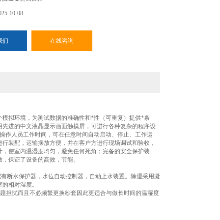
5-10-08
我们
在线咨询
模拟环境，为测试数据的准确性和*性（可重复）提供*条
用先进的中文液晶显示画面触摸屏，可进行各种复杂的程序设
轻操作人员工作时间，可在任意时间自动启动、停止、工作运
进行装配，运输摆放方便，并在客户方进行现场调试和验收，
计，使室内温湿度均匀，避免任何死角；完备的安全保护装
做，保证了设备的高效，节能。
配有断水保护器，水位自动控制器，自动上水装置。除湿采用凝
室的相对湿度。
问题担忧而且不必频繁更换纱套因此更适合与做长时间的温湿度