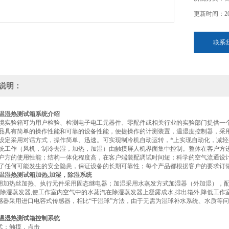
更新时间：202
联系
说明：
温湿热测试箱
系统介绍
境实验箱可为用户检验、检测电子电工元器件、零配件或相关行业的实验部门提供一个
品具有简单的操作性能和可靠的设备性能，便捷操作的计测装置，温湿度控制器，采
设定采用对话方式，操作简单、迅速。可实现制冷机自动运转，*上实现自动化，减
统工作（风机，制冷去湿，加热，加湿）由触摸屏人机界面集中控制。整体在客户方
户方的使用性能；结构一体化程度高，在客户端装配调试时间短；科学的空气流通设
了任何可能发生的安全隐患，保证设备的长期可靠性；每个产品都根据客户的要求订
温湿热测试箱加热,加湿，除湿系统
采用加热丝加热、执行元件采用固态继电器；加湿采用水蒸发方式加湿器（外加湿），
有除湿蒸发器,使工作室内空气中的水蒸汽在除湿蒸发器上凝露成水,排出箱外,降低工作
传感器采用进口电容式传感器，相比“干湿球”方法，由于无需为湿球补水系统、水质等
温湿热测试箱控制系统
方式：触摸，点击