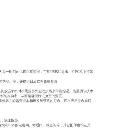
内每一时刻的温度湿度情况，可用USB2.0导出，在PC机上打印
监控功能。注：并提供日后软件免费升级
温及低温平衡时不需要另外启动加热来平衡控温。能量调节技术
控制制冷功率，从而精确控制试验室的温度。
上降低客户的运营成本和延长压缩机的寿命，可在产品寿命周期
风，快速换热。
意大利CAS的电磁阀、旁通阀、截止阀等，其它配件也均选用