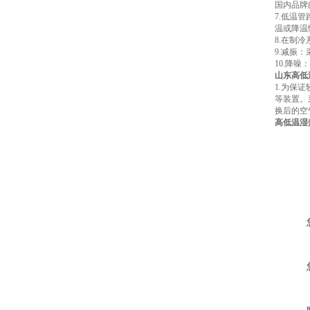
国内品牌
7.低温
温或降温
8.在制
9.减振
10.降
山东高低
1.为保
等装置。
换后的空
高低温湿