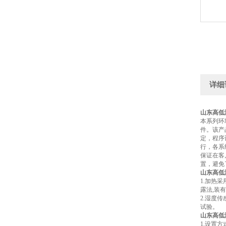
详细
山东高低
本系列环
件。该产
定，程序
行，各系
保证在客
置，避免
山东高低
1.加热
露法,装
2.湿度
试验。
山东高低
1.设置