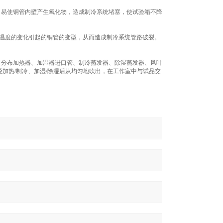
，易使铜管内壁产生氧化物，造成制冷系统堵塞，使试验箱不降
和温度的变化引起的铜管的变型，从而造成制冷系统管路破裂。
，分布加热器、加湿器进口管、制冷蒸发器、除湿蒸发器、风叶
加热/制冷、加湿/除湿后从均匀地吹出，在工作室中与试品交