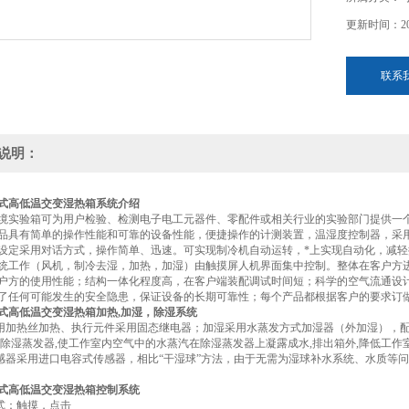
更新时间：202
联系
说明：
式高低温交变湿热箱
系统介绍
境实验箱可为用户检验、检测电子电工元器件、零配件或相关行业的实验部门提供一个
品具有简单的操作性能和可靠的设备性能，便捷操作的计测装置，温湿度控制器，采
设定采用对话方式，操作简单、迅速。可实现制冷机自动运转，*上实现自动化，减
统工作（风机，制冷去湿，加热，加湿）由触摸屏人机界面集中控制。整体在客户方
户方的使用性能；结构一体化程度高，在客户端装配调试时间短；科学的空气流通设
了任何可能发生的安全隐患，保证设备的长期可靠性；每个产品都根据客户的要求订
式高低温交变湿热箱加热,加湿，除湿系统
采用加热丝加热、执行元件采用固态继电器；加湿采用水蒸发方式加湿器（外加湿），
有除湿蒸发器,使工作室内空气中的水蒸汽在除湿蒸发器上凝露成水,排出箱外,降低工作
传感器采用进口电容式传感器，相比“干湿球”方法，由于无需为湿球补水系统、水质等
式高低温交变湿热箱控制系统
方式：触摸，点击