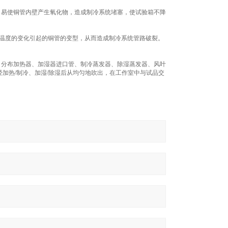
，易使铜管内壁产生氧化物，造成制冷系统堵塞，使试验箱不降
和温度的变化引起的铜管的变型，从而造成制冷系统管路破裂。
，分布加热器、加湿器进口管、制冷蒸发器、除湿蒸发器、风叶
加热/制冷、加湿/除湿后从均匀地吹出，在工作室中与试品交