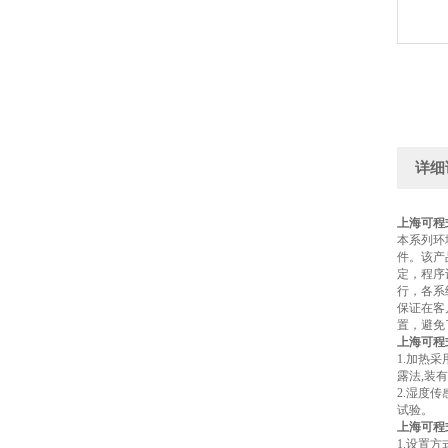
详细
上海可程
本系列环
件。该产
定，程序
行，各系
保证在客
置，避免
上海可程
1.加热
露法,装
2.湿度
试验。
上海可程
1.设置