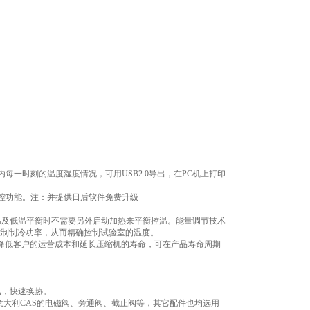
内每一时刻的温度湿度情况，可用USB2.0导出，在PC机上打印
监控功能。注：并提供日后软件免费升级
温及低温平衡时不需要另外启动加热来平衡控温。能量调节技术
控制制冷功率，从而精确控制试验室的温度。
上降低客户的运营成本和延长压缩机的寿命，可在产品寿命周期
风，快速换热。
意大利CAS的电磁阀、旁通阀、截止阀等，其它配件也均选用