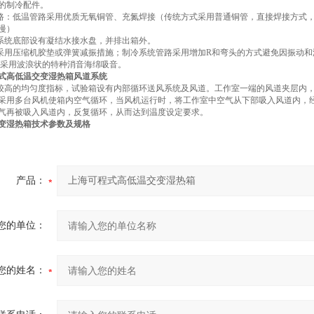
的制冷配件。
管路：低温管路采用优质无氧铜管、充氮焊接（传统方式采用普通铜管，直接焊接方式
慢）
冷系统底部设有凝结水接水盘，并排出箱外。
：采用压缩机胶垫或弹簧减振措施；制冷系统管路采用增加R和弯头的方式避免因振动
噪：采用波浪状的特种消音海绵吸音。
式高低温交变湿热箱风道系统
证较高的均匀度指标，试验箱设有内部循环送风系统及风道。工作室一端的风道夹层内
采用多台风机使箱内空气循环，当风机运行时，将工作室中空气从下部吸入风道内，经
气再被吸入风道内，反复循环，从而达到温度设定要求。
变湿热箱
技术参数及规格
产品：
您的单位：
您的姓名：