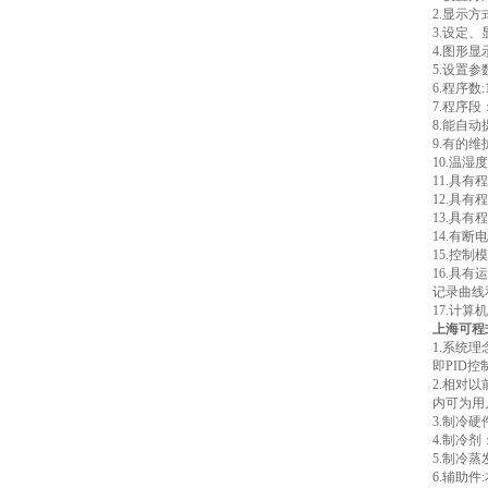
2.显示
3.设定、
4.图形
5.设置
6.程序数
7.程序
8.能自
9.有的
10.温
11.具
12.具
13.具
14.有断
15.控
16.具
记录曲线
17.计
上海可程
1.系统
即PID
2.相对
内可为用
3.制冷
4.制冷剂
5.制冷
6.辅助