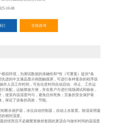
5-10-08
我们
在线咨询
模拟环境，为测试数据的准确性和*性（可重复）提供*条
用先进的中文液晶显示画面触摸屏，可进行各种复杂的程序设
轻操作人员工作时间，可在任意时间自动启动、停止、工作运
进行装配，运输摆放方便，并在客户方进行现场调试和验收，
计，使室内温湿度均匀，避免任何死角；完备的安全保护装
做，保证了设备的高效，节能。
配有断水保护器，水位自动控制器，自动上水装置。除湿采用凝
室的相对湿度。
问题担忧而且不必频繁更换纱套因此更适合与做长时间的温湿度