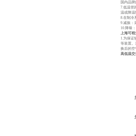
国内品牌
7.低温
温或降温
8.在制
9.减振
10.降
上海可程
1.为保
等装置。
换后的空
高低温交