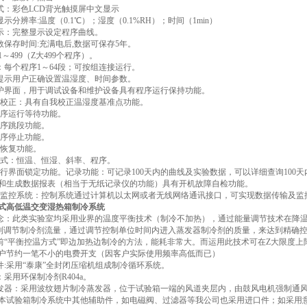
方式：彩色LCD背光触摸屏中文显示
显示分辨率:温度（0.1℃）；湿度（0.1%RH）；时间（1min）
显示：完整显示设定程序曲线。
参数保存时间:充满电后,数据可保存5年。
:1～499（Z大499个程序）。
段：每个程序1～64段；可按组连接运行。
动提示用户正确设置温湿度、时间参数。
维护界面，用于调试设备和维护设备具有程序运行保持功能。
湿度校正：具有自我校正温湿度基准点功能。
有程序运行等待功能。
有程序跳段功能。
有程序停止功能。
电恢复功能。
制模式：恒温、恒湿、斜率、程序。
有运行界面锁定功能。记录功能：可记录100天内的曲线及实验数据，可以详细查询100天
和生成数据报表（相当于无纸记录仪的功能）具有开机故障自检功能。
算机监控系统：控制系统通过计算机以太网或者无线网络通讯接口，可实现数据传输及
式高低温交变湿热箱制冷系统
理念：此类实验室均采用业界的温度平衡技术（制冷不加热），通过能量调节技术在降
控制调节制冷剂流量，通过调节控制单位时间内进入蒸发器制冷剂的质量，来达到精确
以前“平衡控温方式”即边加热边制冷的方法，能耗非常大。而运用此技术可在Z大限度
户节约一笔不小的电费开支（因客户实际使用频率高低而已）
硬件:采用“泰康”全封闭压缩机组成制冷循环系统。
：采用环保制冷剂R404a。
蒸发器：采用波纹翅片制冷蒸发器，位于试验箱一端的风道夹层内，由鼓风电机强制通
件:本试验箱制冷系统中其他辅助件，如电磁阀、过滤器等我公司也采用进口件；如采用