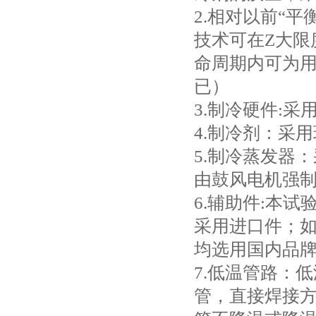
2.相对以前“
技术可在Z大限
命周期内可为
已）
3.制冷硬件:
4.制冷剂：采用
5.制冷蒸发器
由鼓风电机强
6.辅助件:本
采用进口件；如
均选用国内品
7.低温管路：
管，直接焊接