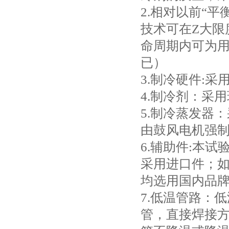
2.相对以前“
技术可在Z大限
命周期内可为
已）
3.制冷硬件:
4.制冷剂：采用
5.制冷蒸发器
由鼓风电机强
6.辅助件:本
采用进口件；如
均选用国内品
7.低温管路：
管，直接焊接