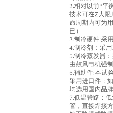
2.相对以前“
技术可在Z大限
命周期内可为
已）
3.制冷硬件:
4.制冷剂：采用
5.制冷蒸发器
由鼓风电机强
6.辅助件:本
采用进口件；如
均选用国内品
7.低温管路：
管，直接焊接