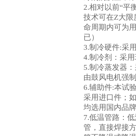
2.相对以前“
技术可在Z大限
命周期内可为
已）
3.制冷硬件:
4.制冷剂：采用
5.制冷蒸发器
由鼓风电机强
6.辅助件:本
采用进口件；如
均选用国内品
7.低温管路：
管，直接焊接