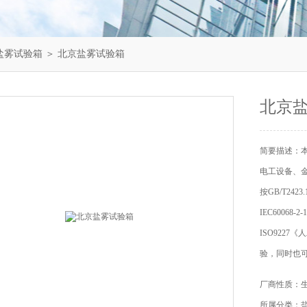
盐雾试验箱
＞ 北京盐雾试验箱
北京
简要描述：
电工设备、
按GB/T24
IEC6006
ISO922
验，同时也
厂商性质：
所属分类：