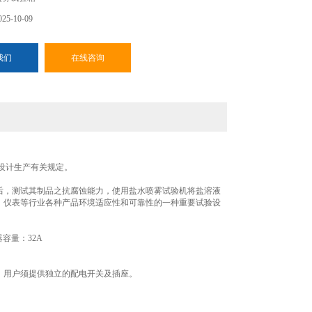
5-10-09
我们
在线咨询
产品设计生产有关规定。
后，测试其制品之抗腐蚀能力，使用盐水喷雾试验机将盐溶液
、仪表等行业各种产品环境适应性和可靠性的一种重要试验设
器容量：32A
mm，用户须提供独立的配电开关及插座。