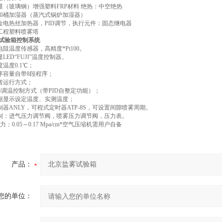
纤维（玻璃钢）增强塑料FRP材料 绝热：中空绝热
饱和桶加湿器（蒸汽式锅炉加湿器）
合金电热丝加热器，PID调节，执行元件：固态继电器
温工程塑料喷雾塔
试验箱控制系统
电阻温度传感器，高精度*Pt100。
显LED“FUJI”温度控制器。
度温度0.1℃；
程序容量自带8段程序；
运转运行方式；
平衡调温控制方式（带PID自整定功能）；
数据显示设定温度、实测温度；
制器ANLY，可程式定时器ATP-8S，可设置间隙喷雾周期。
控制：进气压力调节阀，喷雾压力调节阀，压力表。
力：0.05～0.17 Mpa/cm*空气压缩机需用户自备
产品：
您的单位：