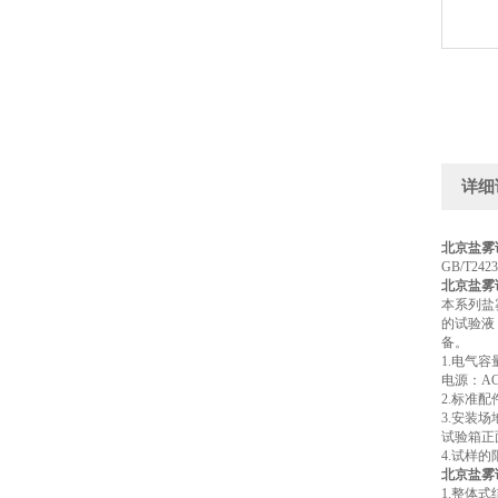
详细
北京盐雾
GB/T2
北京盐雾
本系列盐
的试验液
备。
1.电气容
电源：AC
2.标准
3.安装场
试验箱正
4.试样
北京盐雾
1.整体