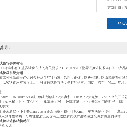
更新时间：202
联系
说明：
试验箱
参照标准
423.17标准中有关盐雾试验方法的有关要求；GB/T10587《盐雾试验箱技术条件》中
试验箱系统介绍
雾腐蚀试验箱专门针对各种材质经过油漆，涂料，电镀，阳极处理，防锈等表面处理
，以雾状作用被覆膜上之一种腐蚀试验方法；是材料研究、国防、汽车、轻工、电子
量
380V±10% 50Hz 3相4线+单独接地线；Z大功率：11KW；Z大电流：25A；空气开关
配件：盐水桶：1个（50L/个）；集雾器：2个；玻璃喷嘴：4个；安装使用说明书：1套
地要求
面距离墙壁不小于800mm，后面距离墙壁不得小于600mm，左右两侧不得小于400
的限制爆炸性物质、可燃性物质以及含有上述物质的试样生物超过允许发热量的试样
试验箱箱体结构特征
式结构方式