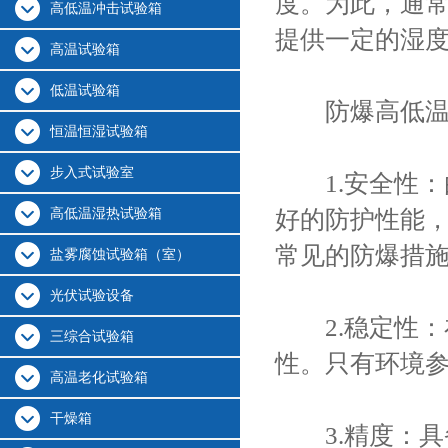
度。为此，通
高低温冲击试验箱
提供一定的湿
高温试验箱
低温试验箱
防爆高低温试
恒温恒湿试验箱
步入式试验室
1.安全性：
高低温湿热试验箱
好的防护性能
常见的防爆措
盐雾腐蚀试验箱（室）
光伏试验设备
2.稳定性：
三综合试验箱
性。只有环境
高温老化试验箱
干燥箱
3.精度：具