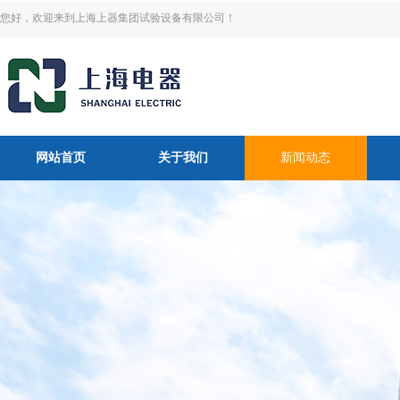
您好，欢迎来到上海上器集团试验设备有限公司！
网站首页
关于我们
新闻动态