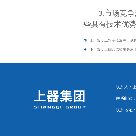
3.市场竞争
些具有技术优
上一篇：
二箱高低温冲击试
下一篇：
三综合试验箱是用
联系人：上海
联系邮箱：can
联系地址：