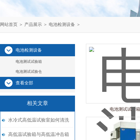
网站首页
＞
产品展示
＞
电池检测设备
＞
电池检测设备
电池测试试验箱
电池测试试验仓
查看全部
相关文章
电池测试试验
水冷式高低温试验室如何清洗
冷凝器
高低温试验箱与高低温冲击箱