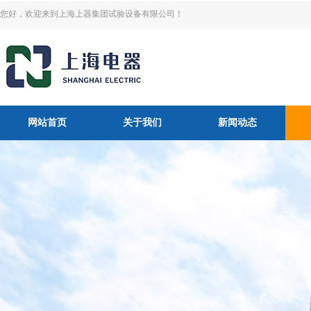
您好，欢迎来到上海上器集团试验设备有限公司！
网站首页
关于我们
新闻动态