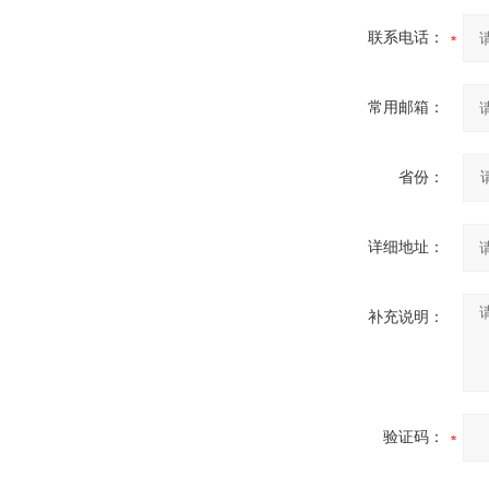
联系电话：
常用邮箱：
省份：
详细地址：
补充说明：
验证码：