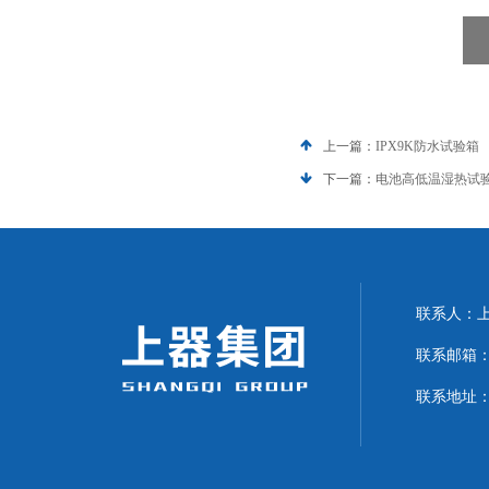
上一篇：
IPX9K防水试验箱
下一篇：
电池高低温湿热试
联系人：上海
联系邮箱：can
联系地址：