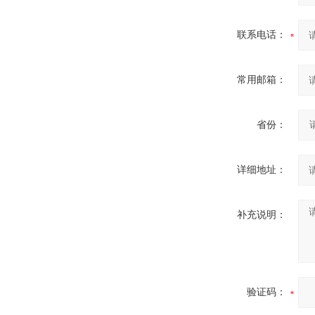
联系电话：
常用邮箱：
省份：
详细地址：
补充说明：
验证码：