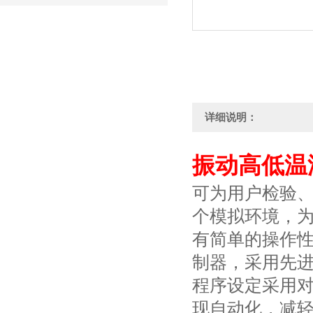
详细说明：
振动高低温
可为用户检验
个模拟环境，为
有简单的操作
制器，采用先
程序设定采用对
现自动化，减