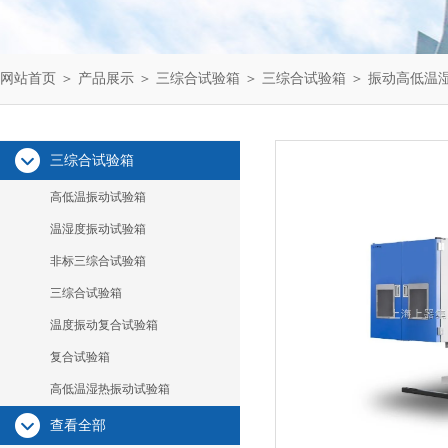
网站首页
＞
产品展示
＞
三综合试验箱
＞
三综合试验箱
＞ 振动高低温
三综合试验箱
高低温振动试验箱
温湿度振动试验箱
非标三综合试验箱
三综合试验箱
温度振动复合试验箱
复合试验箱
高低温湿热振动试验箱
查看全部