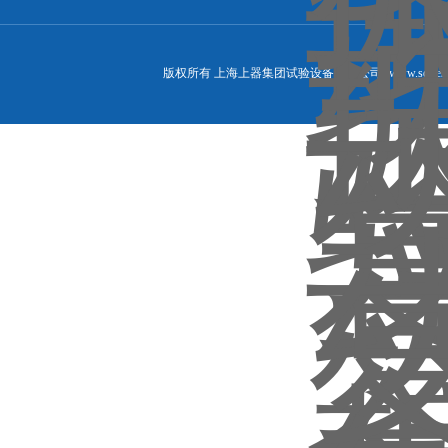
版权所有 上海上器集团试验设备有限公司 (www.sq-test