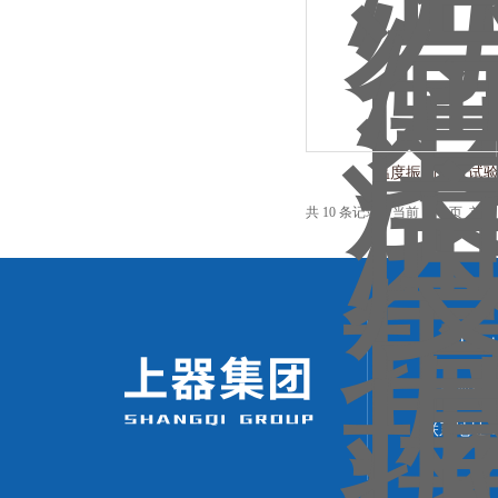
温度振动复合试
共 10 条记录，当前 1 / 1 页
联系人：上海
联系邮箱：can
联系地址：