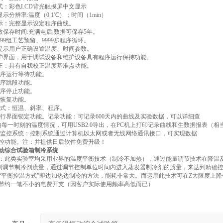
方式：彩色LCD背光触摸屏中文显示
显示分辨率:温度（0.1℃）；时间（1min）
显示：完整显示设定程序曲线。
参数保存时间:充满电后,数据可保存5年。
: 99组工艺预留、9999步程序循环。
动提示用户正确设置温度、时间参数。
维护界面，用于调试设备和维护设备具有程序运行保持功能。
校正：具有自我校正温度基准点功能。
有程序运行等待功能。
有程序跳段功能。
有程序停止功能。
电恢复功能。
制模式：恒温、斜率、程序。
有运行界面锁定功能。记录功能：可记录600天内的曲线及实验数据，可以详细查
天内每一时刻的温度情况，可用USB2.0导出，在PC机上打印记录曲线和生数据报表
算机监控系统：控制系统通过计算机以太网或者无线网络通讯接口，可实现数据
控功能。注：并提供日后软件免费升级！
动综合试验箱制冷系统
：此类实验室均采用业界的温度平衡技术（制冷不加热），通过能量调节技术在降温
控制调节制冷剂流量，通过调节控制单位时间内进入蒸发器制冷剂的质量，来达到精确
“平衡控温方式”即边加热边制冷的方法，能耗非常大。而运用此技术可在Z大限度上
节约一笔不小的电费开支（因客户实际使用频率高低而已）