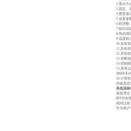
2.显示
3.设定、
4.图形
5.设置
6.程序数
7.能自
8.有的
9.温度
10.具
11.具
12.具
13.有断
14.控
15.具
询600
16.计
传输及监
高低温振
系统理念
即PID
相对以前
可为用户