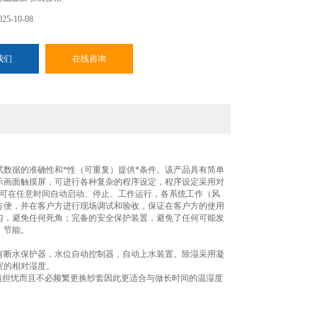
5-10-08
我们
在线咨询
数据的准确性和*性（可重复）提供*条件。该产品具有简单
示画面触摸屏，可进行各种复杂的程序设定，程序设定采用对
，可在任意时间自动启动、停止、工作运行，各系统工作（风
方便，并在客户方进行现场调试和验收，保证在客户方的使用
匀，避免任何死角；完备的安全保护装置，避免了任何可能发
，节能。
有断水保护器，水位自动控制器，自动上水装置。除湿采用凝
室的相对湿度。
题担忧而且不必频繁更换纱套因此更适合与做长时间的温湿度