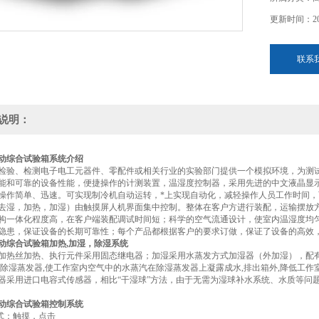
更新时间：202
联系
说明：
动综合试验箱
系统介绍
检验、检测电子电工元器件、零配件或相关行业的实验部门提供一个模拟环境，为测试
能和可靠的设备性能，便捷操作的计测装置，温湿度控制器，采用先进的中文液晶显
操作简单、迅速。可实现制冷机自动运转，*上实现自动化，减轻操作人员工作时间
去湿，加热，加湿）由触摸屏人机界面集中控制。整体在客户方进行装配，运输摆放
构一体化程度高，在客户端装配调试时间短；科学的空气流通设计，使室内温湿度均
隐患，保证设备的长期可靠性；每个产品都根据客户的要求订做，保证了设备的高效
动综合试验箱加热,加湿，除湿系统
加热丝加热、执行元件采用固态继电器；加湿采用水蒸发方式加湿器（外加湿），配
有除湿蒸发器,使工作室内空气中的水蒸汽在除湿蒸发器上凝露成水,排出箱外,降低工作
器采用进口电容式传感器，相比“干湿球”方法，由于无需为湿球补水系统、水质等问
动综合试验箱控制系统
方式：触摸，点击